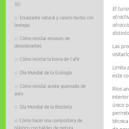
3D
El turi
atracti
Enraizante natural y casero hecho con
atracci
lentejas
distint
Cómo reciclar envases de
desodorantes
Las pro
visitar
Cómo reciclar la borra de Café
Limita 
Día Mundial de la Ecología
este co
Cómo reciclar aceite quemado de
Ríos an
auto
interi
único p
Día Mundial de la Bicicleta
permite
Cómo hacer una compostera de
técnica
plástico con baldes de pintura
de pesc