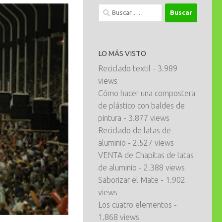
Buscar:
LO MÁS VISTO
Reciclado textil
- 3.989
views
Cómo hacer una compostera
de plástico con baldes de
pintura
- 3.877 views
Reciclado de latas de
aluminio
- 2.527 views
VENTA de Chapitas de latas
de aluminio
- 2.388 views
Saborizar el Mate
- 1.902
views
Los cuatro elementos
-
1.868 views