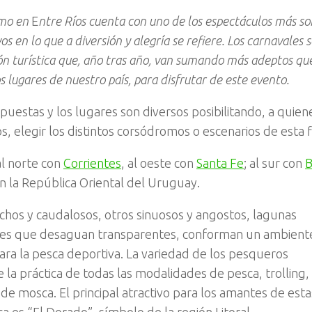
smo en
E
ntre Ríos cuenta con uno de los espectáculos más s
vos en lo que a diversión y alegría se refiere. Los carnavales
ón turística que, año tras año, van sumando más adeptos qu
os lugares de nuestro país, para disfrutar de este evento.
puestas y los lugares son diversos posibilitando, a quie
los, elegir los distintos corsódromos o escenarios de esta f
al norte con
Corrientes
, al oeste con
Santa Fe
; al sur con
B
n la República Oriental del Uruguay.
chos y caudalosos, otros sinuosos y angostos, lagunas
ores que desaguan transparentes, conforman un ambient
ara la pesca deportiva. La variedad de los pesqueros
 la práctica de todas las modalidades de pesca, trolling, 
 de mosca. El principal atractivo para los amantes de es
a es “El Dorado”, símbolo de la región Litoral.