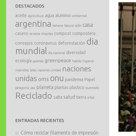
DESTACADOS
aceite
agua
aluminio
agricultura
ambiental
argentina
casa
banana
basura
calle
casero
compost
compostera
cerveza
chapitas
dia
consejos
coronavirus
deforestación
mundial
diversidad
dia nacional
greenpeace
ecología
gaseosa
habito
higiene
naciones
incendios
latas
naciones unidad
onu
unidas
oms
pandemia
Papel
planeta
plantas
plastico
patagonia
paz
quemado
Reciclado
salud
salta
tierra
árbol
ENTRADAS RECIENTES
Cómo reciclar filamento de impresión