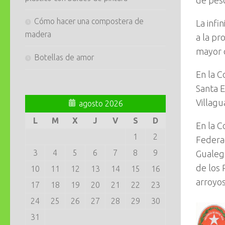
Cómo hacer una compostera de
La infi
madera
a la pr
mayor 
Botellas de amor
En la C
Santa E
Villagu
agosto 2026
L
M
X
J
V
S
D
En la C
1
2
Federac
3
4
5
6
7
8
9
Gualegu
de los 
10
11
12
13
14
15
16
arroyos
17
18
19
20
21
22
23
24
25
26
27
28
29
30
31