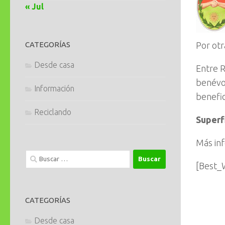
« Jul
CATEGORÍAS
Por ot
Desde casa
Entre R
benévol
Información
benefic
Reciclando
Superfi
Más in
Buscar:
[Best_W
CATEGORÍAS
Desde casa