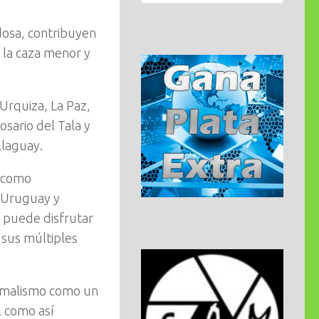
dosa, contribuyen
r la caza menor y
 Urquiza, La Paz,
osario del Tala y
llaguay.
, como
l Uruguay y
e puede disfrutar
 sus múltiples
ermalismo como un
. como así