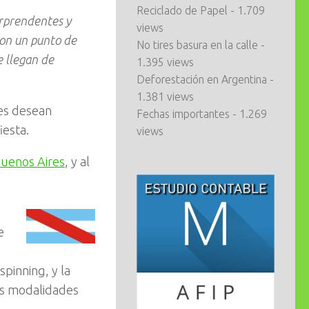
Reciclado de Papel
- 1.709
orprendentes y
views
 son un punto de
No tires basura en la calle
-
e llegan de
1.395 views
Deforestación en Argentina
-
1.381 views
nes desean
Fechas importantes
- 1.269
iesta.
views
uenos Aires
, y al
e
spinning, y la
tas modalidades