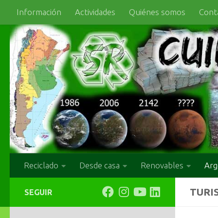
Información
Actividades
Quiénes somos
Cont
Skip to content
Reciclado
Desde casa
Renovables
Arg
TURI
SEGUIR