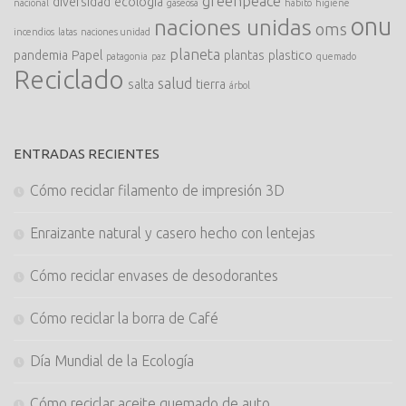
greenpeace
diversidad
ecología
nacional
gaseosa
habito
higiene
onu
naciones unidas
oms
incendios
latas
naciones unidad
planeta
pandemia
Papel
plantas
plastico
patagonia
paz
quemado
Reciclado
salud
salta
tierra
árbol
ENTRADAS RECIENTES
Cómo reciclar filamento de impresión 3D
Enraizante natural y casero hecho con lentejas
Cómo reciclar envases de desodorantes
Cómo reciclar la borra de Café
Día Mundial de la Ecología
Cómo reciclar aceite quemado de auto