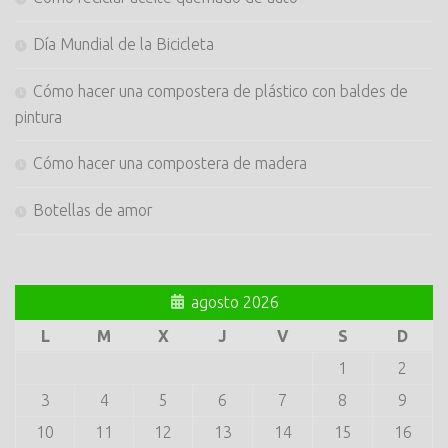
Día Mundial de la Bicicleta
Cómo hacer una compostera de plástico con baldes de
pintura
Cómo hacer una compostera de madera
Botellas de amor
agosto 2026
L
M
X
J
V
S
D
1
2
3
4
5
6
7
8
9
10
11
12
13
14
15
16