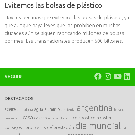
Evitemos las bolsas de plástico
Hoy les pedimos que evitemos las bolsas de plástico, ya
que aunque haya leyes que las prohíben en muchas
ciudades aún se siguen fabricando millones de bolsas
por mes. Las transnacionales producen 500 billones...
SEGUIR
DESTACADOS
argentina
aceite
agua
aluminio
agricultura
ambiental
banana
casa
casero
compost
compostera
basura
calle
cerveza
chapitas
dia mundial
consejos
coronavirus
deforestación
dia