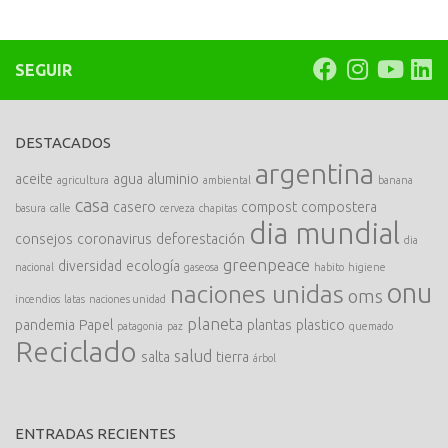
SEGUIR
DESTACADOS
argentina
aceite
agua
aluminio
agricultura
ambiental
banana
casa
casero
compost
compostera
basura
calle
cerveza
chapitas
dia mundial
consejos
coronavirus
deforestación
dia
greenpeace
diversidad
ecología
nacional
gaseosa
habito
higiene
onu
naciones unidas
oms
incendios
latas
naciones unidad
planeta
pandemia
Papel
plantas
plastico
patagonia
paz
quemado
Reciclado
salud
salta
tierra
árbol
ENTRADAS RECIENTES