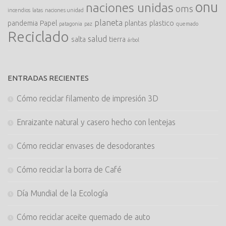
onu
naciones unidas
oms
incendios
latas
naciones unidad
planeta
pandemia
Papel
plantas
plastico
patagonia
paz
quemado
Reciclado
salud
salta
tierra
árbol
ENTRADAS RECIENTES
Cómo reciclar filamento de impresión 3D
Enraizante natural y casero hecho con lentejas
Cómo reciclar envases de desodorantes
Cómo reciclar la borra de Café
Día Mundial de la Ecología
Cómo reciclar aceite quemado de auto