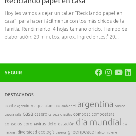
Reciclando papel en casa
Hoy les vamos a dejar un taller “Reciclando papel en
casa”, para hacer fácilmente con los más chicos de la
familia. Rendimiento: 4 hojas tamaño oficio. Tiempo de
elaboración: 20 minutos, aprox. Ingredientes:° 20...
SEGUIR
DESTACADOS
argentina
aceite
agua
aluminio
agricultura
ambiental
banana
casa
casero
compost
compostera
basura
calle
cerveza
chapitas
dia mundial
consejos
coronavirus
deforestación
dia
greenpeace
diversidad
ecología
nacional
gaseosa
habito
higiene